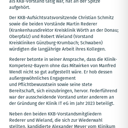
als KKB-Vorstand tätig war, hat an der Spitze
aufgehört.
Der KKB-Aufsichtsratsvorsitzende Christian Schmitz
sowie die beiden Vorstände Martin Rederer
(Krankenhausdirektor Kreisklinik Wörth an der Donau;
Oberpfalz) und Robert Wieland (Vorstand
Kreiskliniken Günzburg-Krumbach; Schwaben)
würdigten die langjährige Arbeit ihres Kollegen.
Rederer betonte in seiner Ansprache, dass die Klinik-
Kompetenz-Bayern ohne das Mitwirken von Manfred
Wendl nicht so gut aufgestellt wäre. Er hob dessen
außergewöhnliches Engagement
und Pflichtbewusstsein sowie seine stete
Bereitschaft, sich einzubringen, hervor. Federführend
war der ausscheidende Vorstand unter anderem an
der Gründung der Klinik IT eG im Jahr 2023 beteiligt.
Neben den beiden KKB-Vorstandsmitgliedern
Rederer und Wieland, die sich zur Wiederwahl
stellten, kandidierte Alexander Meyer vom Klinikum